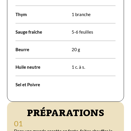
Thym
1 branche
Sauge fraîche
5-6 feuilles
Beurre
20 g
Huile neutre
1 c. à s.
Sel et Poivre
PRÉPARATIONS
01
Dans une grande cocotte en fonte, faites chauffer le