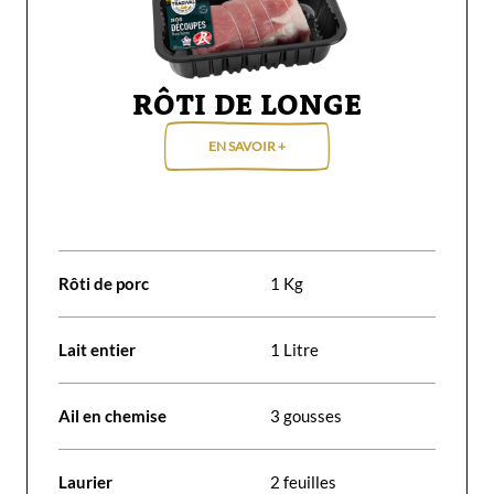
RÔTI DE LONGE
EN SAVOIR +
Rôti de porc
1 Kg
Lait entier
1 Litre
Ail en chemise
3 gousses
Laurier
2 feuilles